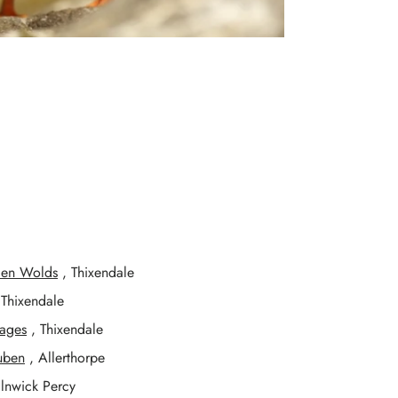
den Wolds
, Thixendale
 Thixendale
tages
, Thixendale
ruben
, Allerthorpe
ilnwick Percy