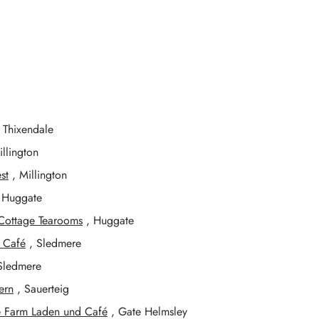
 Thixendale
llington
st
, Millington
 Huggate
Cottage Tearooms
, Huggate
 Café
, Sledmere
Sledmere
ern
, Sauerteig
e Farm Laden und Café
, Gate Helmsley