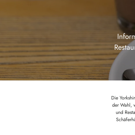
Infor
Restau
Die Yorkshi
der Wahl, 
und Resta
Schäferhü