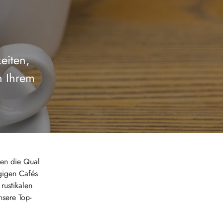
eiten,
h Ihrem
ben die Qual
gigen Cafés
rustikalen
nsere Top-