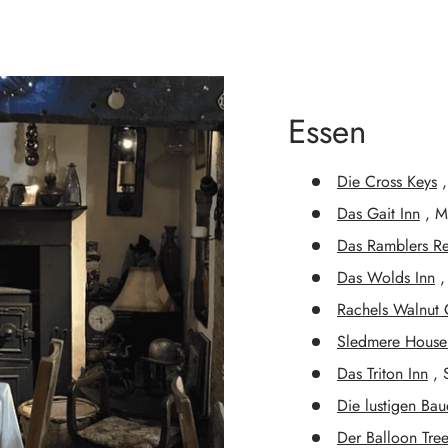
Essen
Die Cross Keys
,
Das Gait Inn
, Mi
Das Ramblers Re
Das Wolds Inn
,
Rachels Walnut 
Sledmere House
Das Triton Inn
, 
Die lustigen Bau
Der Balloon Tre