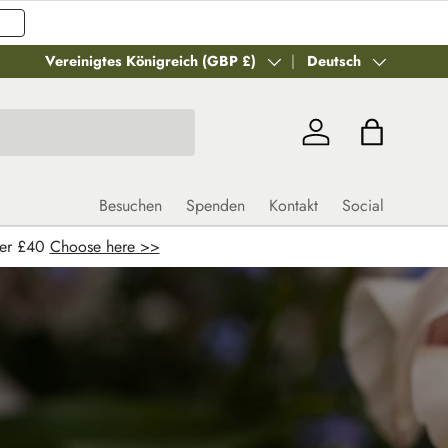
Land/Region
Vereinigtes Königreich (GBP £)
Sprache
Deutsch
Einloggen
Einkaufstas
Besuchen
Spenden
Kontakt
Social
ver £40
Choose here >>