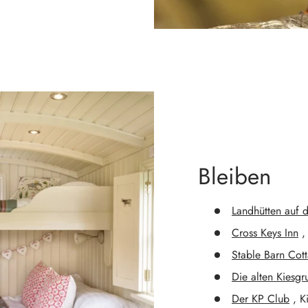
Bleiben
Landhütten auf 
Cross Keys Inn
,
Stable Barn Cot
Die alten Kiesg
Der KP Club
, K