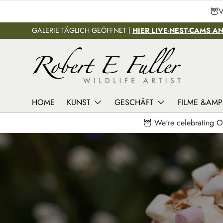
🦉V
Direkt zum Inhalt
GALERIE TÄGLICH GEÖFFNET |
HIER LIVE-NEST-CAMS A
HOME
KUNST
GESCHÄFT
FILME &AMP;
🦉 We're celebrating O