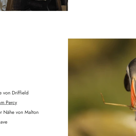
 von Driffield
ram Percy
er Nähe von Malton
Cave