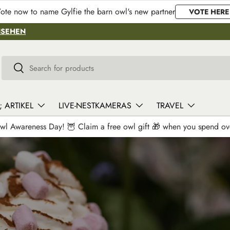
ote now to name Gylfie the barn owl's new partner
VOTE HERE
NSEHEN
Suchen
Suchen
 ARTIKEL
LIVE-NESTKAMERAS
TRAVEL
wl Awareness Day! 🦉 Claim a free owl gift 🎁 when you spend o