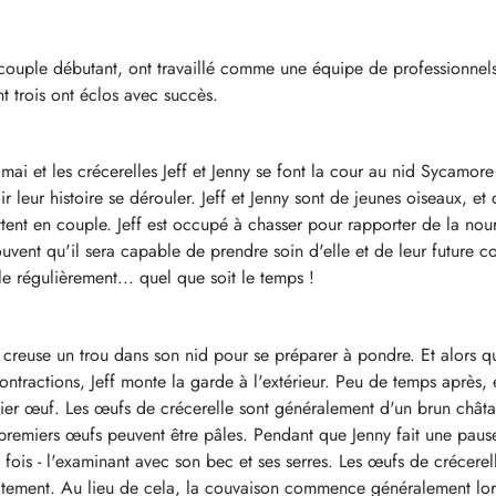
n couple débutant, ont travaillé comme une équipe de professionne
t trois ont éclos avec succès.
mai et les crécerelles Jeff et Jenny se font la cour au nid Sycamore
r leur histoire se dérouler. Jeff et Jenny sont de jeunes oiseaux, et 
ttent en couple. Jeff est occupé à chasser pour rapporter de la nour
vent qu'il sera capable de prendre soin d'elle et de leur future co
e régulièrement... quel que soit le temps !
 creuse un trou dans son nid pour se préparer à pondre. Et alors q
tractions, Jeff monte la garde à l'extérieur. Peu de temps après, el
ier œuf. Les œufs de crécerelle sont généralement d'un brun châta
 premiers œufs peuvent être pâles. Pendant que Jenny fait une pause,
 fois - l'examinant avec son bec et ses serres. Les œufs de crécerel
tement. Au lieu de cela, la couvaison commence généralement lor