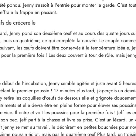
té pondu. Jenny s'assoit à l'entrée pour monter la garde. C'est tout
effraie la frappe en passant.
s de crécerelle
tard, Jenny pond son deuxième œuf et au cours des quatre jours sui
, puis un quatrième, ce qui complète la couvée. Le couple commen
uivant, les œufs doivent être conservés à la température idéale. Jef
pour la première fois ! Les deux couvent à tour de rôle, mais Jenny 
e début de l'incubation, Jenny semble agitée et juste avant 5 heures
évélant le premier poussin ! 17 minutes plus tard, j'aperçois un deu
y retire les coquilles d'œufs de dessous elle et grignote doucement 
triments et elle devra être en pleine forme pour élever ses poussins 
ervice. Il entre et voit les poussins pour la première fois ! Jeff les 
n bec. Jeff part à la chasse et livre sa prise. C'est un lézard, un 
Et Jenny se met au travail, le déchirant en petites bouchées pour nou
isième poussin éclot, mais pas le quatrième œuf Plus tard, un troisi