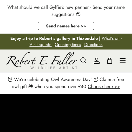
What should we call Gylfie's new partner - Send your name
Aller au contenu
suggestions 😍
Send names here >>
Enjoy a trip to Robert's gallery in Thixendale |
What's on
-
Visiting info
-
Opening times
-
Directions
Menu
Recherche
Se connecter
Panier
Recherche
Rechercher
🦉 We're celebrating Owl Awareness Day! 🦉 Claim a free
owl gift 🎁 when you spend over £40
Choose here >>