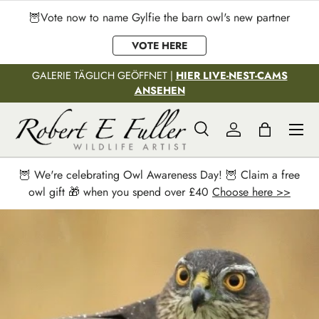
🦉Vote now to name Gylfie the barn owl's new partner
Direkt zum Inhalt
VOTE HERE
GALERIE TÄGLICH GEÖFFNET |
HIER LIVE-NEST-CAMS
ANSEHEN
Menü
Suche
Einloggen
Einkaufstas
Suchen
Suchen
🦉 We're celebrating Owl Awareness Day! 🦉 Claim a free
owl gift 🎁 when you spend over £40
Choose here >>