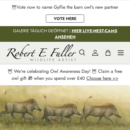
🦉Vote now to name Gylfie the barn owl's new partner
Direkt zum Inhalt
VOTE HERE
GALERIE TÄGLICH GEÖFFNET |
HIER LIVE-NEST-CAMS
ANSEHEN
Menü
Suche
Einloggen
Einkaufstas
Suchen
Suchen
🦉 We're celebrating Owl Awareness Day! 🦉 Claim a free
owl gift 🎁 when you spend over £40
Choose here >>