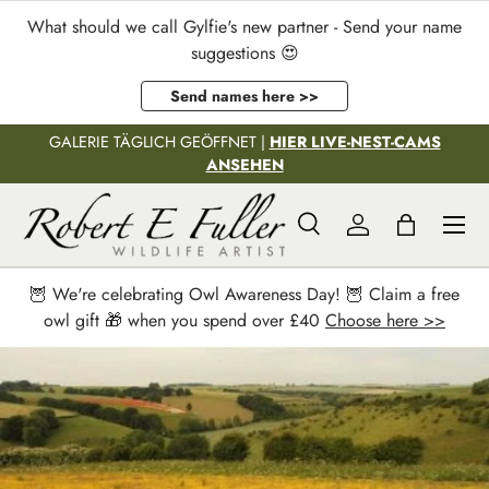
What should we call Gylfie's new partner - Send your name
Direkt zum Inhalt
suggestions 😍
Send names here >>
GALERIE TÄGLICH GEÖFFNET |
HIER LIVE-NEST-CAMS
ANSEHEN
Menü
Suche
Einloggen
Einkaufstas
Suchen
Suchen
🦉 We're celebrating Owl Awareness Day! 🦉 Claim a free
owl gift 🎁 when you spend over £40
Choose here >>