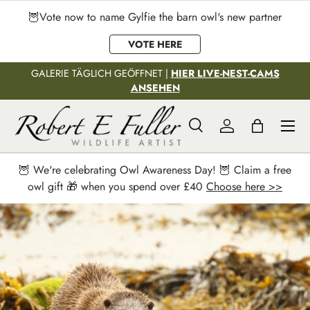
🦉Vote now to name Gylfie the barn owl's new partner
Direkt zum Inhalt
VOTE HERE
GALERIE TÄGLICH GEÖFFNET |
HIER LIVE-NEST-CAMS
ANSEHEN
Menü
Suche
Einloggen
Einkaufstas
Suchen
Suchen
🦉 We're celebrating Owl Awareness Day! 🦉 Claim a free
owl gift 🎁 when you spend over £40
Choose here >>