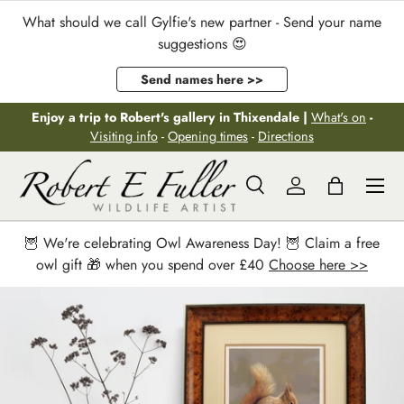
What should we call Gylfie's new partner - Send your name
Aller au contenu
suggestions 😍
Send names here >>
Enjoy a trip to Robert's gallery in Thixendale |
What's on
-
Visiting info
-
Opening times
-
Directions
Menu
Recherche
Se connecter
Panier
Recherche
Rechercher
🦉 We're celebrating Owl Awareness Day! 🦉 Claim a free
owl gift 🎁 when you spend over £40
Choose here >>