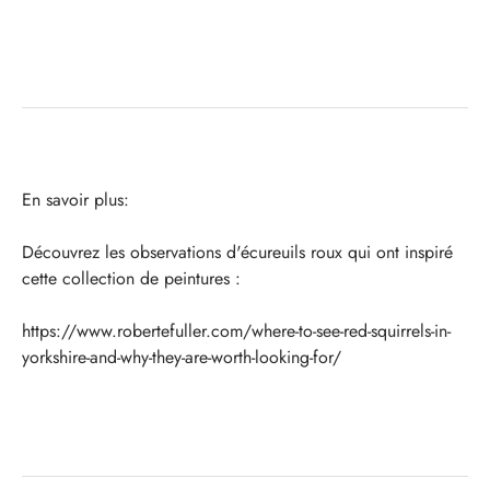
En savoir plus:
Découvrez les observations d'écureuils roux qui ont inspiré
cette collection de peintures :
https://www.robertefuller.com/where-to-see-red-squirrels-in-
yorkshire-and-why-they-are-worth-looking-for/