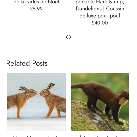
de 5 cartes de Noël
portable Hare &amp;
Dandelions | Coussin
£5.99
de luxe pour pouf
£40.00
‹
›
Related Posts