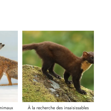
animaux
À la recherche des insaisissables
Qu