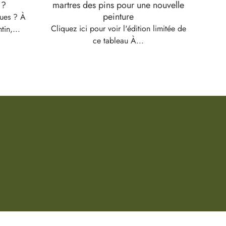
 ?
martres des pins pour une nouvelle
peinture
ques ? À
Pous
Cliquez ici pour voir l'édition limitée de
tin,...
ce tableau À...