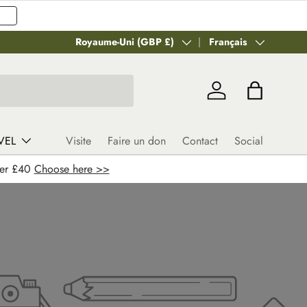
Pays
Royaume-Uni (GBP £)
Langue
Français
Se connecter
Panier
VEL
Visite
Faire un don
Contact
Social
ver £40
Choose here >>