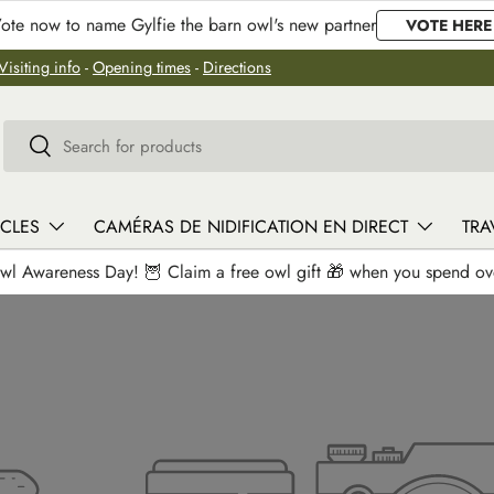
ote now to name Gylfie the barn owl's new partner
VOTE HERE
Visiting info
-
Opening times
-
Directions
Recherche
Rechercher
ICLES
CAMÉRAS DE NIDIFICATION EN DIRECT
TRA
wl Awareness Day! 🦉 Claim a free owl gift 🎁 when you spend o