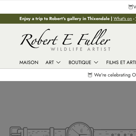
🦉V
Aller au contenu
Enjoy a trip to Robert's gallery in Thixendale |
What's on
-
MAISON
ART
BOUTIQUE
FILMS ET ART
🦉 We're celebrating O