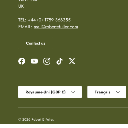
UK
TEL: +44 (0) 1759 368355
EMAIL:
mail@robertefuller.com
Contact us
Facebook
YouTube
Instagram
TikTok
Twitter
Pays
Langue
Royaume-Uni (GBP £)
Français
© 2026
Robert E Fuller
.