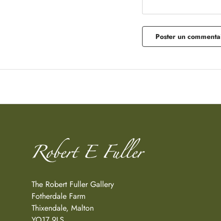
Poster un commenta
The Robert Fuller Gallery
Fotherdale Farm
Thixendale, Malton
YO17 9LS