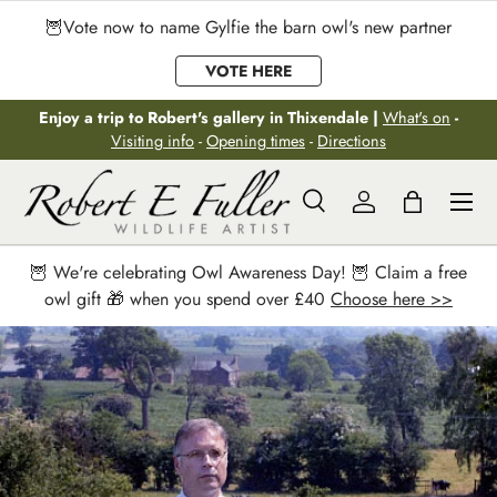
🦉Vote now to name Gylfie the barn owl's new partner
Aller au contenu
VOTE HERE
Enjoy a trip to Robert's gallery in Thixendale |
What's on
-
Visiting info
-
Opening times
-
Directions
Menu
Recherche
Se connecter
Panier
Recherche
Rechercher
🦉 We're celebrating Owl Awareness Day! 🦉 Claim a free
owl gift 🎁 when you spend over £40
Choose here >>