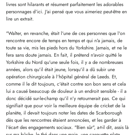
livres sont hilarants et résument parfaitement les adorables
personnages d'ici. J'ai pensé que vous aimeriez peut-être en
lire un extrait.
"Walter, en revanche, était l'une de ces personnes que l'on
rencontre encore de temps en temps et qui n'a jamais, de
toute sa vie, mis les pieds hors du Yorkshire. Jamais, et ne le
fera sans doute jamais. En fait, il prétend n'avoir quitté le
Yorkshire du Nord qu'une seule fois, il y a de nombreuses
années, alors qu'il était jeune, lorsqu'il a dû subir une
opération chirurgicale à l'hôpital général de Leeds. Et,
comme il le dit toujours, c'était contre son bon sens et cela
lui a causé beaucoup de douleur à un endroit sensible - il a
donc décidé sur-le-champ qu'il n'y retournerait pas. Ce qui
signifiait que pour voir la meilleure équipe de cricket de la
planète, il devait toujours noter les dates de Scarborough
dès que les rencontres étaient annoncées, et les garder à
l'écart des engagements sociaux. "Bien sûr", a-t-il dit, assis là
sur ma bûche, le thé dans une main, une casquette plate