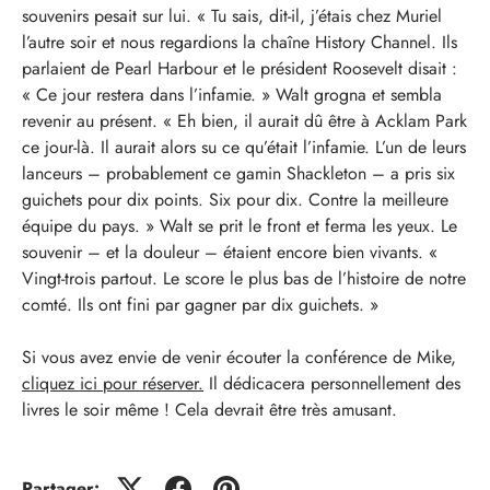
souvenirs pesait sur lui. « Tu sais, dit-il, j’étais chez Muriel
l’autre soir et nous regardions la chaîne History Channel. Ils
parlaient de Pearl Harbour et le président Roosevelt disait :
« Ce jour restera dans l’infamie. » Walt grogna et sembla
revenir au présent. « Eh bien, il aurait dû être à Acklam Park
ce jour-là. Il aurait alors su ce qu’était l’infamie. L’un de leurs
lanceurs – probablement ce gamin Shackleton – a pris six
guichets pour dix points. Six pour dix. Contre la meilleure
équipe du pays. » Walt se prit le front et ferma les yeux. Le
souvenir – et la douleur – étaient encore bien vivants. «
Vingt-trois partout. Le score le plus bas de l’histoire de notre
comté. Ils ont fini par gagner par dix guichets. »
Si vous avez envie de venir écouter la conférence de Mike,
cliquez ici pour réserver.
Il dédicacera personnellement des
livres le soir même ! Cela devrait être très amusant.
Partager: