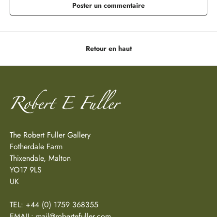
Poster un commentaire
Retour en haut
The Robert Fuller Gallery
Fotherdale Farm
Thixendale, Malton
YO17 9LS
UK
TEL: +44 (0) 1759 368355
EMAIL:
mail@robertefuller.com