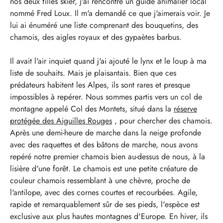
nos deux filles skier, j'ai rencontré un guide animalier local
nommé Fred Loux. Il m'a demandé ce que j'aimerais voir. Je
lui ai énuméré une liste comprenant des bouquetins, des
chamois, des aigles royaux et des gypaètes barbus.
Il avait l'air inquiet quand j'ai ajouté le lynx et le loup à ma
liste de souhaits. Mais je plaisantais. Bien que ces
prédateurs habitent les Alpes, ils sont rares et presque
impossibles à repérer. Nous sommes partis vers un col de
montagne appelé Col des Montets, situé dans la
réserve
protégée des Aiguilles Rouges
, pour chercher des chamois.
Après une demi-heure de marche dans la neige profonde
avec des raquettes et des bâtons de marche, nous avons
repéré notre premier chamois bien au-dessus de nous, à la
lisière d'une forêt. Le chamois est une petite créature de
couleur chamois ressemblant à une chèvre, proche de
l'antilope, avec des cornes courtes et recourbées. Agile,
rapide et remarquablement sûr de ses pieds, l'espèce est
exclusive aux plus hautes montagnes d'Europe. En hiver, ils